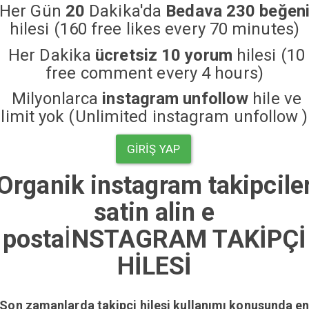
Her Gün
20
Dakika'da
Bedava 230 beğen
hilesi (160 free likes every 70 minutes)
Her Dakika
ücretsiz 10 yorum
hilesi (10
free comment every 4 hours)
Milyonlarca
instagram unfollow
hile ve
limit yok (Unlimited instagram unfollow )
GIRIŞ YAP
Organik instagram takipciler
satin alin e
posta
İ
NSTAGRAM TAKİPÇİ
HİLESİ
Son zamanlarda takipçi hilesi kullanımı konusunda e