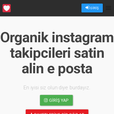
GİRİŞ
Tog
nav
Organik instagram
takipcileri satin
alin e posta
En iyisi siz olun diye burdayız.
GIRIŞ YAP