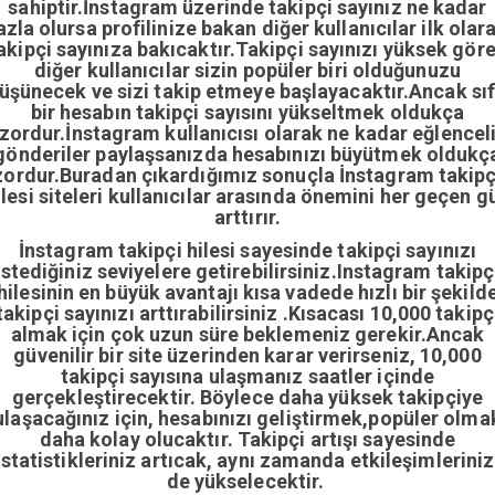
sahiptir.İnstagram üzerinde takipçi sayınız ne kadar
azla olursa profilinize bakan diğer kullanıcılar ilk olar
akipçi sayınıza bakıcaktır.Takipçi sayınızı yüksek gör
diğer kullanıcılar sizin popüler biri olduğunuzu
üşünecek ve sizi takip etmeye başlayacaktır.Ancak sıf
bir hesabın takipçi sayısını yükseltmek oldukça
zordur.İnstagram kullanıcısı olarak ne kadar eğlencel
gönderiler paylaşsanızda hesabınızı büyütmek oldukç
zordur.Buradan çıkardığımız sonuçla İnstagram takipç
ilesi siteleri kullanıcılar arasında önemini her geçen g
arttırır.
İnstagram takipçi hilesi sayesinde takipçi sayınızı
istediğiniz seviyelere getirebilirsiniz.Instagram takipç
hilesinin en büyük avantajı kısa vadede hızlı bir şekild
takipçi sayınızı arttırabilirsiniz .Kısacası 10,000 takipç
almak için çok uzun süre beklemeniz gerekir.Ancak
güvenilir bir site üzerinden karar verirseniz, 10,000
takipçi sayısına ulaşmanız saatler içinde
gerçekleştirecektir. Böylece daha yüksek takipçiye
ulaşacağınız için, hesabınızı geliştirmek,popüler olma
daha kolay olucaktır. Takipçi artışı sayesinde
istatistikleriniz artıcak, aynı zamanda etkileşimleriniz
de yükselecektir.