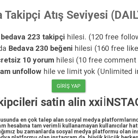
 Takipçi Atış Seviyesi (DAI
a
bedava 223 takipçi
hilesi. (120 free foll
'da
Bedava 230 beğeni
hilesi (160 free li
cretsiz 10 yorum
hilesi (10 free comment 
ram unfollow
hile ve limit yok (Unlimited 
GIRIŞ YAP
pcileri satin alin xxi
İ
NSTAG
nusunda en çok talep alan sosyal medya platformların
gram hesabına tam verimli kullanamayan kullanıcılar ha
dığımız bu zamanlarda sosyal medya platformu olan i
edya platformu olan instagram da büyük küçük herkesi