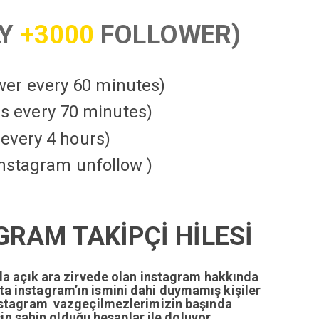
LY
+3000
FOLLOWER)
ower every 60 minutes)
kes every 70 minutes)
every 4 hours)
instagram unfollow )
RAM TAKİPÇİ HİLESİ
da açık ara zirvede olan instagram hakkında
tta instagram’ın ismini dahi duymamış kişiler
nstagram vazgeçilmezlerimizin başında
n sahip olduğu hesaplar ile doluyor.