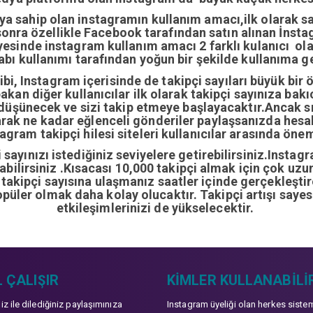
ıya sahip olan instagramın kullanım amacı,ilk olarak 
nra özellikle Facebook tarafından satın alınan İnstag
yesinde instagram kullanım amacı 2 farklı kulanıcı ol
abı kullanımı tarafından yoğun bir şekilde kullanıma ge
i, Instagram içerisinde de takipçi sayıları büyük bir 
bakan diğer kullanıcılar ilk olarak takipçi sayınıza bak
 düşünecek ve sizi takip etmeye başlayacaktır.Ancak sı
arak ne kadar eğlenceli gönderiler paylaşsanızda hes
gram takipçi hilesi siteleri kullanıcılar arasında önem
sayınızı istediğiniz seviyelere getirebilirsiniz.Instag
ırabilirsiniz .Kısacası 10,000 takipçi almak için çok u
0 takipçi sayısına ulaşmanız saatler içinde gerçekleşti
opüler olmak daha kolay olucaktır. Takipçi artışı sayes
etkileşimlerinizi de yükselecektir.
 ÇALIŞIR
KIMLER KULLANABILI
niz ile dilediğiniz paylaşımınıza
Instagram üyeliği olan herkes siste