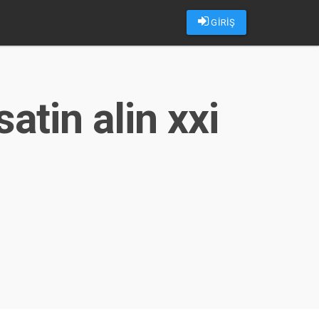
GİRİŞ
atin alin xxi