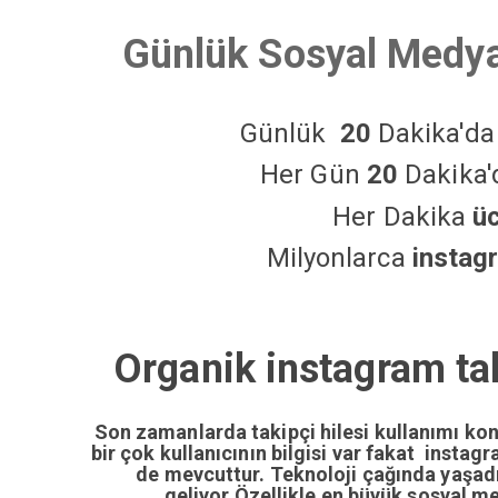
Günlük Sosyal Medya
Günlük
20
Dakika'd
Her Gün
20
Dakika
Her Dakika
ü
Milyonlarca
instag
Organik instagram taki
Son zamanlarda takipçi hilesi kullanımı ko
bir çok kullanıcının bilgisi var fakat insta
de mevcuttur. Teknoloji çağında yaşa
geliyor.Özellikle en büyük sosyal m