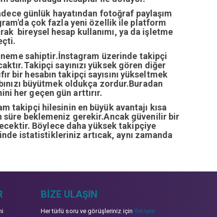
sadece günlük hayatından fotoğraf paylaşım
ram'da çok fazla yeni özellik ile platform
arak bireysel hesap kullanımı, ya da işletme
çti.
öneme sahiptir.İnstagram üzerinde takipçi
ıcaktır.Takipçi sayınızı yüksek gören diğer
fır bir hesabın takipçi sayısını yükseltmek
abınızı büyütmek oldukça zordur.Buradan
ini her geçen gün arttırır.
ram takipçi hilesinin en büyük avantajı kısa
zun süre beklemeniz gerekir.Ancak güvenilir bir
recektir. Böylece daha yüksek takipçiye
inde istatistikleriniz artıcak, aynı zamanda
R
BIZE ULAŞIN
mi
Her türlü soru ve görüşleriniz için
İletişim