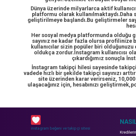
Dünya üzerinde milyarlarca aktif kullanıc
platformu olarak kullanılmaktaydı.Daha so
geliştirilmeye başlandı.Bu geliştirmeler sa
hes
Her sosyal medya platformunda olduğu gib
sayınız ne kadar fazla olursa profilinize 
kullanıcılar sizin popüler biri olduğunuzu
oldukça zordur.İnstagram kullanıcısı ol
çıkardığımız sonuçla İnsta
İnstagram takipçi hilesi sayesinde takipçi 
vadede hızlı bir şekilde takipçi sayınızı artt
site üzerinden karar verirseniz, 10,00
ulaşacağınız için, hesabınızı geliştirmek,p
NASIL
instagram beğeni ve takipçi sitesi
Kredileri