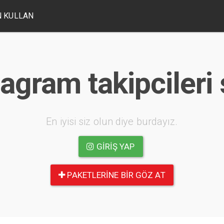
 KULLAN
agram takipcileri s
En iyisi siz olun diye burdayız.
GIRIŞ YAP
PAKETLERINE BIR GÖZ AT