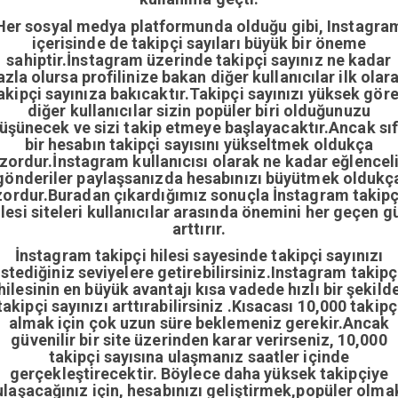
Her sosyal medya platformunda olduğu gibi, Instagra
içerisinde de takipçi sayıları büyük bir öneme
sahiptir.İnstagram üzerinde takipçi sayınız ne kadar
azla olursa profilinize bakan diğer kullanıcılar ilk olar
akipçi sayınıza bakıcaktır.Takipçi sayınızı yüksek gör
diğer kullanıcılar sizin popüler biri olduğunuzu
üşünecek ve sizi takip etmeye başlayacaktır.Ancak sıf
bir hesabın takipçi sayısını yükseltmek oldukça
zordur.İnstagram kullanıcısı olarak ne kadar eğlencel
gönderiler paylaşsanızda hesabınızı büyütmek oldukç
zordur.Buradan çıkardığımız sonuçla İnstagram takipç
ilesi siteleri kullanıcılar arasında önemini her geçen g
arttırır.
İnstagram takipçi hilesi sayesinde takipçi sayınızı
istediğiniz seviyelere getirebilirsiniz.Instagram takipç
hilesinin en büyük avantajı kısa vadede hızlı bir şekild
takipçi sayınızı arttırabilirsiniz .Kısacası 10,000 takipç
almak için çok uzun süre beklemeniz gerekir.Ancak
güvenilir bir site üzerinden karar verirseniz, 10,000
takipçi sayısına ulaşmanız saatler içinde
gerçekleştirecektir. Böylece daha yüksek takipçiye
ulaşacağınız için, hesabınızı geliştirmek,popüler olma