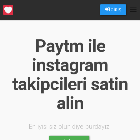
GİRİŞ
Tog
nav
Paytm ile
instagram
takipcileri satin
alin
En iyisi siz olun diye burdayız.