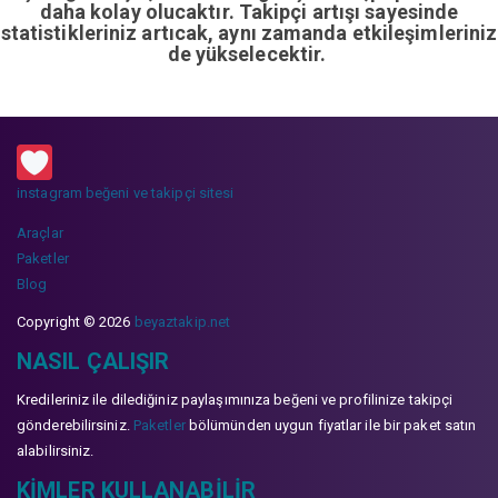
daha kolay olucaktır. Takipçi artışı sayesinde
istatistikleriniz artıcak, aynı zamanda etkileşimleriniz
de yükselecektir.
instagram beğeni ve takipçi sitesi
Araçlar
Paketler
Blog
Copyright © 2026
beyaztakip.net
NASIL ÇALIŞIR
Kredileriniz ile dilediğiniz paylaşımınıza beğeni ve profilinize takipçi
gönderebilirsiniz.
Paketler
bölümünden uygun fiyatlar ile bir paket satın
alabilirsiniz.
KIMLER KULLANABILIR