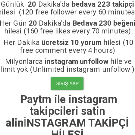
Günlük
20
Dakika'da
bedava 223 takipçi
hilesi. (120 free follower every 60 minutes
Her Gün
20
Dakika'da
Bedava 230 beğen
hilesi (160 free likes every 70 minutes)
Her Dakika
ücretsiz 10 yorum
hilesi (10
free comment every 4 hours)
Milyonlarca
instagram unfollow
hile ve
limit yok (Unlimited instagram unfollow )
GIRIŞ YAP
Paytm ile instagram
takipcileri satin
alin
İ
NSTAGRAM TAKİPÇİ
HİLESİ