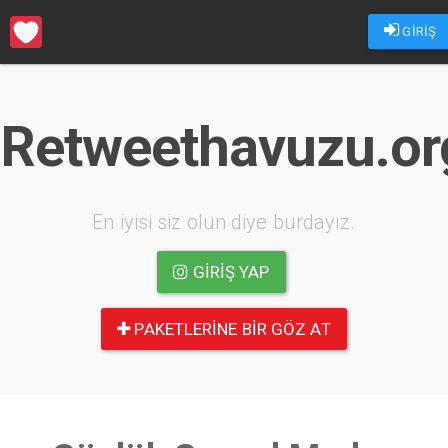
GİRİŞ
Retweethavuzu.or
En iyisi siz olun diye burdayız.
GIRIŞ YAP
PAKETLERINE BIR GÖZ AT