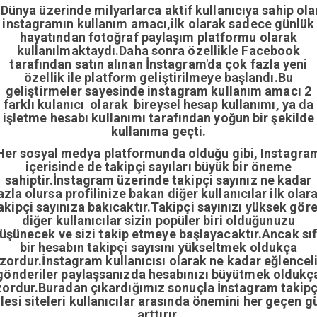
Dünya üzerinde milyarlarca aktif kullanıcıya sahip ola
instagramın kullanım amacı,ilk olarak sadece günlük
hayatından fotoğraf paylaşım platformu olarak
kullanılmaktaydı.Daha sonra özellikle Facebook
tarafından satın alınan İnstagram'da çok fazla yeni
özellik ile platform geliştirilmeye başlandı.Bu
geliştirmeler sayesinde instagram kullanım amacı 2
farklı kulanıcı olarak bireysel hesap kullanımı, ya da
işletme hesabı kullanımı tarafından yoğun bir şekilde
kullanıma geçti.
Her sosyal medya platformunda olduğu gibi, Instagra
içerisinde de takipçi sayıları büyük bir öneme
sahiptir.İnstagram üzerinde takipçi sayınız ne kadar
azla olursa profilinize bakan diğer kullanıcılar ilk olar
akipçi sayınıza bakıcaktır.Takipçi sayınızı yüksek gör
diğer kullanıcılar sizin popüler biri olduğunuzu
üşünecek ve sizi takip etmeye başlayacaktır.Ancak sıf
bir hesabın takipçi sayısını yükseltmek oldukça
zordur.İnstagram kullanıcısı olarak ne kadar eğlencel
gönderiler paylaşsanızda hesabınızı büyütmek oldukç
zordur.Buradan çıkardığımız sonuçla İnstagram takipç
ilesi siteleri kullanıcılar arasında önemini her geçen g
arttırır.