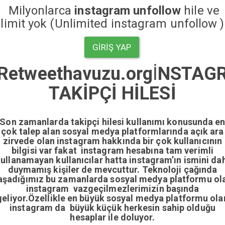
Milyonlarca
instagram unfollow
hile ve
limit yok (Unlimited instagram unfollow )
GIRIŞ YAP
Retweethavuzu.org
İ
NSTAG
TAKİPÇİ HİLESİ
Son zamanlarda takipçi hilesi kullanımı konusunda e
çok talep alan sosyal medya platformlarında açık ara
zirvede olan instagram hakkında bir çok kullanıcının
bilgisi var fakat instagram hesabına tam verimli
ullanamayan kullanıcılar hatta instagram’ın ismini da
duymamış kişiler de mevcuttur. Teknoloji çağında
aşadığımız bu zamanlarda sosyal medya platformu ol
instagram vazgeçilmezlerimizin başında
geliyor.Özellikle en büyük sosyal medya platformu ola
instagram da büyük küçük herkesin sahip olduğu
hesaplar ile doluyor.