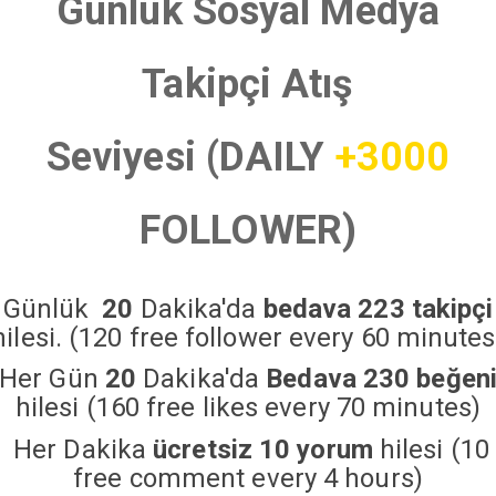
Günlük Sosyal Medya
Takipçi Atış
Seviyesi (DAILY
+3000
FOLLOWER)
Günlük
20
Dakika'da
bedava 223 takipçi
hilesi. (120 free follower every 60 minutes
Her Gün
20
Dakika'da
Bedava 230 beğen
hilesi (160 free likes every 70 minutes)
Her Dakika
ücretsiz 10 yorum
hilesi (10
free comment every 4 hours)