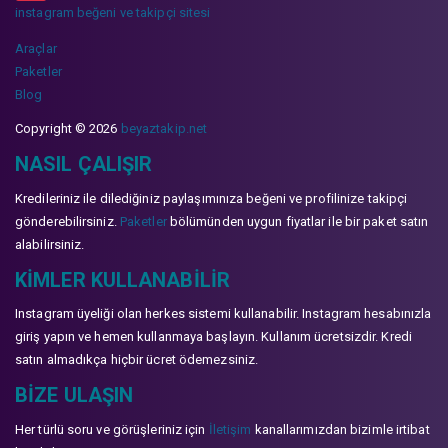
instagram beğeni ve takipçi sitesi
Araçlar
Paketler
Blog
Copyright © 2026
beyaztakip.net
NASIL ÇALIŞIR
Kredileriniz ile dilediğiniz paylaşımınıza beğeni ve profilinize takipçi
gönderebilirsiniz.
Paketler
bölümünden uygun fiyatlar ile bir paket satın
alabilirsiniz.
KIMLER KULLANABILIR
Instagram üyeliği olan herkes sistemi kullanabilir. Instagram hesabınızla
giriş yapın ve hemen kullanmaya başlayın. Kullanım ücretsizdir. Kredi
satın almadıkça hiçbir ücret ödemezsiniz.
BIZE ULAŞIN
Her türlü soru ve görüşleriniz için
İletişim
kanallarımızdan bizimle irtibat