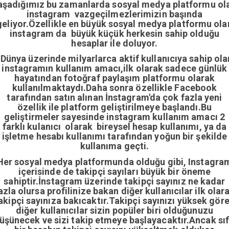
aşadığımız bu zamanlarda sosyal medya platformu ol
instagram vazgeçilmezlerimizin başında
geliyor.Özellikle en büyük sosyal medya platformu ola
instagram da büyük küçük herkesin sahip olduğu
hesaplar ile doluyor.
Dünya üzerinde milyarlarca aktif kullanıcıya sahip ola
instagramın kullanım amacı,ilk olarak sadece günlük
hayatından fotoğraf paylaşım platformu olarak
kullanılmaktaydı.Daha sonra özellikle Facebook
tarafından satın alınan İnstagram'da çok fazla yeni
özellik ile platform geliştirilmeye başlandı.Bu
geliştirmeler sayesinde instagram kullanım amacı 2
farklı kulanıcı olarak bireysel hesap kullanımı, ya da
işletme hesabı kullanımı tarafından yoğun bir şekilde
kullanıma geçti.
Her sosyal medya platformunda olduğu gibi, Instagra
içerisinde de takipçi sayıları büyük bir öneme
sahiptir.İnstagram üzerinde takipçi sayınız ne kadar
azla olursa profilinize bakan diğer kullanıcılar ilk olar
akipçi sayınıza bakıcaktır.Takipçi sayınızı yüksek gör
diğer kullanıcılar sizin popüler biri olduğunuzu
üşünecek ve sizi takip etmeye başlayacaktır.Ancak sıf