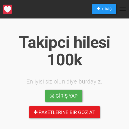
GİRİŞ
Tog
nav
Takipci hilesi
100k
En iyisi siz olun diye burdayız.
GIRIŞ YAP
PAKETLERINE BIR GÖZ AT