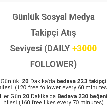
Günlük Sosyal Medya
Takipçi Atış
Seviyesi (DAILY
+3000
FOLLOWER)
Günlük
20
Dakika'da
bedava 223 takipçi
hilesi. (120 free follower every 60 minutes
Her Gün
20
Dakika'da
Bedava 230 beğen
hilesi (160 free likes every 70 minutes)