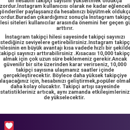
bir hesabın takipçi sayısını yükseltmek oldukça
zordur.İnstagram kullanıcısı olarak ne kadar eğlencel
gönderiler paylaşsanızda hesabınızı büyütmek oldukç
zordur.Buradan çıkardığımız sonuçla İnstagram takipç
ilesi siteleri kullanıcılar arasında önemini her geçen g
arttırır.
İnstagram takipçi hilesi sayesinde takipçi sayınızı
istediğiniz seviyelere getirebilirsiniz.Instagram takipç
hilesinin en büyük avantajı kısa vadede hızlı bir şekild
takipçi sayınızı arttırabilirsiniz .Kısacası 10,000 takipç
almak için çok uzun süre beklemeniz gerekir.Ancak
güvenilir bir site üzerinden karar verirseniz, 10,000
takipçi sayısına ulaşmanız saatler içinde
gerçekleştirecektir. Böylece daha yüksek takipçiye
ulaşacağınız için, hesabınızı geliştirmek,popüler olma
daha kolay olucaktır. Takipçi artışı sayesinde
istatistikleriniz artıcak, aynı zamanda etkileşimleriniz
de yükselecektir.