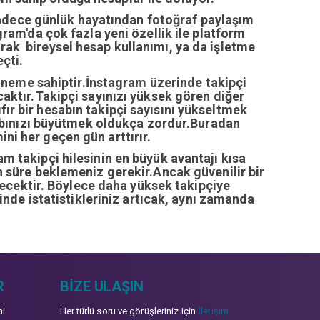
sadece günlük hayatından fotoğraf paylaşım
ram'da çok fazla yeni özellik ile platform
arak bireysel hesap kullanımı, ya da işletme
çti.
öneme sahiptir.İnstagram üzerinde takipçi
ıcaktır.Takipçi sayınızı yüksek gören diğer
fır bir hesabın takipçi sayısını yükseltmek
abınızı büyütmek oldukça zordur.Buradan
ini her geçen gün arttırır.
ram takipçi hilesinin en büyük avantajı kısa
zun süre beklemeniz gerekir.Ancak güvenilir bir
recektir. Böylece daha yüksek takipçiye
inde istatistikleriniz artıcak, aynı zamanda
R
BIZE ULAŞIN
mi
Her türlü soru ve görüşleriniz için
İletişim