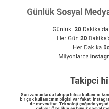
Günlük Sosyal Medya
Günlük
20
Dakika'd
Her Gün
20
Dakika
Her Dakika
ü
Milyonlarca
instag
Takipci h
Son zamanlarda takipçi hilesi kullanımı ko
bir çok kullanıcının bilgisi var fakat insta
de mevcuttur. Teknoloji çağında yaşa
geliyor.Özellikle en büyük sosyal m