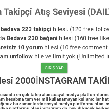
 Takipçi Atış Seviyesi (DAI
a
bedava 223 takipçi
hilesi. (120 free foll
'da
Bedava 230 beğeni
hilesi (160 free li
cretsiz 10 yorum
hilesi (10 free comment 
ram unfollow
hile ve limit yok (Unlimited 
GIRIŞ YAP
ilesi 2000
İ
NSTAGRAM TAKİP
nusunda en çok talep alan sosyal medya platformların
gram hesabına tam verimli kullanamayan kullanıcılar ha
dığımız bu zamanlarda sosyal medya platformu olan i
edya platformu olan instagram da büyük küçük herkesi