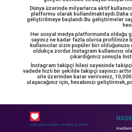
Dünya üzerinde milyarlarca aktif kullanıc
platformu olarak kullanılmaktaydı.Daha so
geliştirilmeye başlandı.Bu geliştirmeler sa
hes
Her sosyal medya platformunda olduğu gib
sayınız ne kadar fazla olursa profilinize 
kullanıcılar sizin popüler biri olduğunuzu
oldukça zordur.İnstagram kullanıcısı ol
çıkardığımız sonuçla İnsta
İnstagram takipçi hilesi sayesinde takipçi 
vadede hızlı bir şekilde takipçi sayınızı artt
site üzerinden karar verirseniz, 10,00
ulaşacağınız için, hesabınızı geliştirmek,p
NASIL
instagram beğeni ve takipçi sitesi
Kredileri