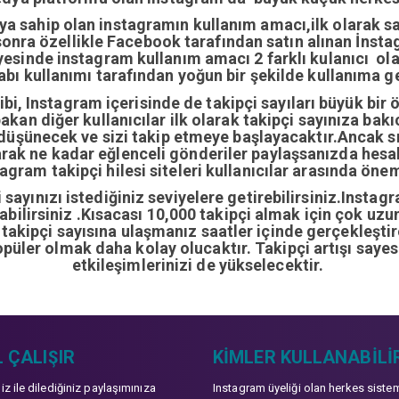
ıya sahip olan instagramın kullanım amacı,ilk olarak 
nra özellikle Facebook tarafından satın alınan İnstag
yesinde instagram kullanım amacı 2 farklı kulanıcı ol
abı kullanımı tarafından yoğun bir şekilde kullanıma ge
i, Instagram içerisinde de takipçi sayıları büyük bir 
bakan diğer kullanıcılar ilk olarak takipçi sayınıza bak
 düşünecek ve sizi takip etmeye başlayacaktır.Ancak sı
arak ne kadar eğlenceli gönderiler paylaşsanızda hes
gram takipçi hilesi siteleri kullanıcılar arasında önem
sayınızı istediğiniz seviyelere getirebilirsiniz.Instag
ırabilirsiniz .Kısacası 10,000 takipçi almak için çok u
0 takipçi sayısına ulaşmanız saatler içinde gerçekleşti
opüler olmak daha kolay olucaktır. Takipçi artışı sayes
etkileşimlerinizi de yükselecektir.
 ÇALIŞIR
KIMLER KULLANABILI
niz ile dilediğiniz paylaşımınıza
Instagram üyeliği olan herkes siste