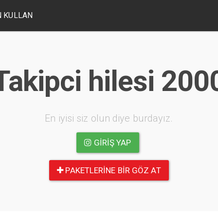
 KULLAN
Takipci hilesi 200
En iyisi siz olun diye burdayız.
GIRIŞ YAP
PAKETLERINE BIR GÖZ AT