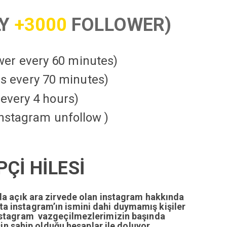
LY
+3000
FOLLOWER)
ower every 60 minutes)
kes every 70 minutes)
every 4 hours)
instagram unfollow )
Çİ HİLESİ
da açık ara zirvede olan instagram hakkında
tta instagram’ın ismini dahi duymamış kişiler
nstagram vazgeçilmezlerimizin başında
n sahip olduğu hesaplar ile doluyor.