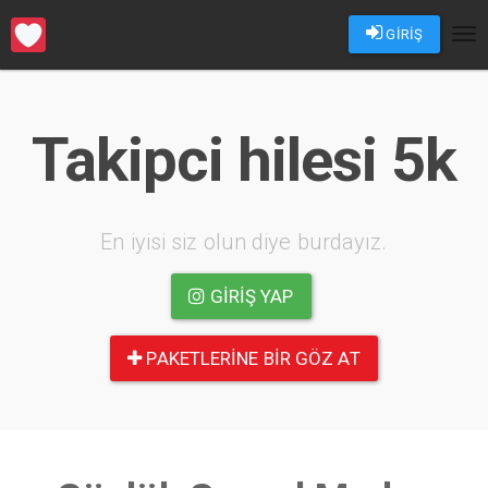
GİRİŞ
Tog
nav
Takipci hilesi 5k
En iyisi siz olun diye burdayız.
GIRIŞ YAP
PAKETLERINE BIR GÖZ AT