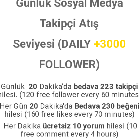
Günlük Sosyal Medya
Takipçi Atış
Seviyesi (DAILY
+3000
FOLLOWER)
Günlük
20
Dakika'da
bedava 223 takipçi
hilesi. (120 free follower every 60 minutes
Her Gün
20
Dakika'da
Bedava 230 beğen
hilesi (160 free likes every 70 minutes)
Her Dakika
ücretsiz 10 yorum
hilesi (10
free comment every 4 hours)