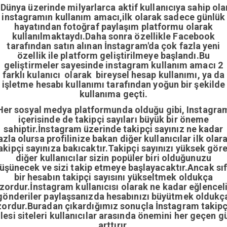
Dünya üzerinde milyarlarca aktif kullanıcıya sahip ola
instagramın kullanım amacı,ilk olarak sadece günlük
hayatından fotoğraf paylaşım platformu olarak
kullanılmaktaydı.Daha sonra özellikle Facebook
tarafından satın alınan İnstagram'da çok fazla yeni
özellik ile platform geliştirilmeye başlandı.Bu
geliştirmeler sayesinde instagram kullanım amacı 2
farklı kulanıcı olarak bireysel hesap kullanımı, ya da
işletme hesabı kullanımı tarafından yoğun bir şekilde
kullanıma geçti.
Her sosyal medya platformunda olduğu gibi, Instagra
içerisinde de takipçi sayıları büyük bir öneme
sahiptir.İnstagram üzerinde takipçi sayınız ne kadar
azla olursa profilinize bakan diğer kullanıcılar ilk olar
akipçi sayınıza bakıcaktır.Takipçi sayınızı yüksek gör
diğer kullanıcılar sizin popüler biri olduğunuzu
üşünecek ve sizi takip etmeye başlayacaktır.Ancak sıf
bir hesabın takipçi sayısını yükseltmek oldukça
zordur.İnstagram kullanıcısı olarak ne kadar eğlencel
gönderiler paylaşsanızda hesabınızı büyütmek oldukç
zordur.Buradan çıkardığımız sonuçla İnstagram takipç
ilesi siteleri kullanıcılar arasında önemini her geçen g
arttırır.