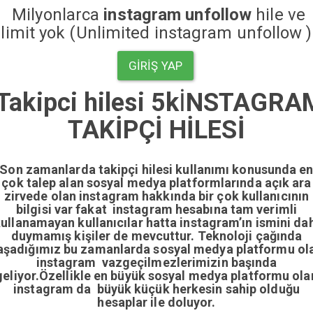
Milyonlarca
instagram unfollow
hile ve
limit yok (Unlimited instagram unfollow )
GIRIŞ YAP
Takipci hilesi 5k
İ
NSTAGRA
TAKİPÇİ HİLESİ
Son zamanlarda takipçi hilesi kullanımı konusunda e
çok talep alan sosyal medya platformlarında açık ara
zirvede olan instagram hakkında bir çok kullanıcının
bilgisi var fakat instagram hesabına tam verimli
ullanamayan kullanıcılar hatta instagram’ın ismini da
duymamış kişiler de mevcuttur. Teknoloji çağında
aşadığımız bu zamanlarda sosyal medya platformu ol
instagram vazgeçilmezlerimizin başında
geliyor.Özellikle en büyük sosyal medya platformu ola
instagram da büyük küçük herkesin sahip olduğu
hesaplar ile doluyor.