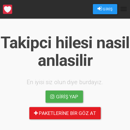
GİRİŞ
Tog
nav
Takipci hilesi nasil
anlasilir
En iyisi siz olun diye burdayız.
GIRIŞ YAP
PAKETLERINE BIR GÖZ AT