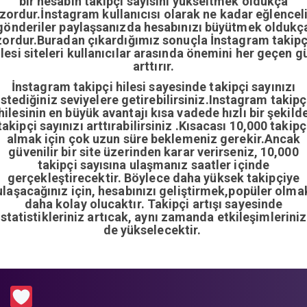
bir hesabın takipçi sayısını yükseltmek oldukça
zordur.İnstagram kullanıcısı olarak ne kadar eğlencel
gönderiler paylaşsanızda hesabınızı büyütmek oldukç
zordur.Buradan çıkardığımız sonuçla İnstagram takipç
ilesi siteleri kullanıcılar arasında önemini her geçen g
arttırır.
İnstagram takipçi hilesi sayesinde takipçi sayınızı
istediğiniz seviyelere getirebilirsiniz.Instagram takipç
hilesinin en büyük avantajı kısa vadede hızlı bir şekild
takipçi sayınızı arttırabilirsiniz .Kısacası 10,000 takipç
almak için çok uzun süre beklemeniz gerekir.Ancak
güvenilir bir site üzerinden karar verirseniz, 10,000
takipçi sayısına ulaşmanız saatler içinde
gerçekleştirecektir. Böylece daha yüksek takipçiye
ulaşacağınız için, hesabınızı geliştirmek,popüler olma
daha kolay olucaktır. Takipçi artışı sayesinde
istatistikleriniz artıcak, aynı zamanda etkileşimleriniz
de yükselecektir.