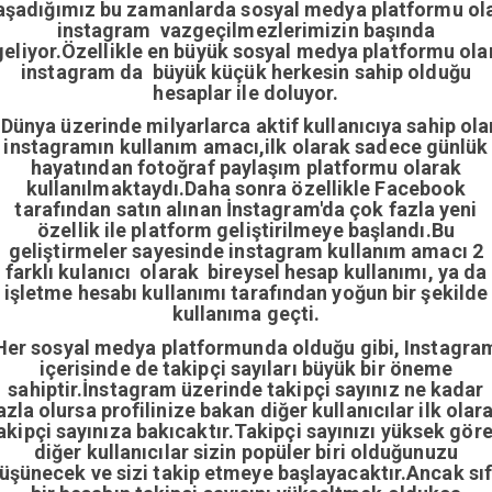
aşadığımız bu zamanlarda sosyal medya platformu ol
instagram vazgeçilmezlerimizin başında
geliyor.Özellikle en büyük sosyal medya platformu ola
instagram da büyük küçük herkesin sahip olduğu
hesaplar ile doluyor.
Dünya üzerinde milyarlarca aktif kullanıcıya sahip ola
instagramın kullanım amacı,ilk olarak sadece günlük
hayatından fotoğraf paylaşım platformu olarak
kullanılmaktaydı.Daha sonra özellikle Facebook
tarafından satın alınan İnstagram'da çok fazla yeni
özellik ile platform geliştirilmeye başlandı.Bu
geliştirmeler sayesinde instagram kullanım amacı 2
farklı kulanıcı olarak bireysel hesap kullanımı, ya da
işletme hesabı kullanımı tarafından yoğun bir şekilde
kullanıma geçti.
Her sosyal medya platformunda olduğu gibi, Instagra
içerisinde de takipçi sayıları büyük bir öneme
sahiptir.İnstagram üzerinde takipçi sayınız ne kadar
azla olursa profilinize bakan diğer kullanıcılar ilk olar
akipçi sayınıza bakıcaktır.Takipçi sayınızı yüksek gör
diğer kullanıcılar sizin popüler biri olduğunuzu
üşünecek ve sizi takip etmeye başlayacaktır.Ancak sıf