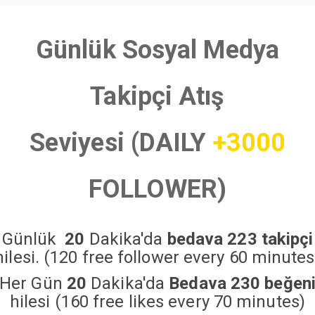
Günlük Sosyal Medya
Takipçi Atış
Seviyesi (DAILY
+3000
FOLLOWER)
Günlük
20
Dakika'da
bedava 223 takipçi
hilesi. (120 free follower every 60 minutes
Her Gün
20
Dakika'da
Bedava 230 beğen
hilesi (160 free likes every 70 minutes)