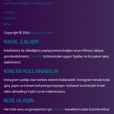
instagram beğeni ve takipçi sitesi
Araçlar
Paketler
Blog
Copyright © 2026
beyaztakip.net
NASIL ÇALIŞIR
Kredileriniz ile dilediğiniz paylaşımınıza beğeni ve profilinize takipçi
gönderebilirsiniz.
Paketler
bölümünden uygun fiyatlar ile bir paket satın
alabilirsiniz.
KIMLER KULLANABILIR
Instagram üyeliği olan herkes sistemi kullanabilir. Instagram hesabınızla
giriş yapın ve hemen kullanmaya başlayın. Kullanım ücretsizdir. Kredi
satın almadıkça hiçbir ücret ödemezsiniz.
BIZE ULAŞIN
Her türlü soru ve görüşleriniz için
İletişim
kanallarımızdan bizimle irtibat