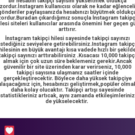
bir hesabın takipçi sayısını yükseltmek oldukça
zordur.İnstagram kullanıcısı olarak ne kadar eğlencel
gönderiler paylaşsanızda hesabınızı büyütmek oldukç
zordur.Buradan çıkardığımız sonuçla İnstagram takipç
ilesi siteleri kullanıcılar arasında önemini her geçen g
arttırır.
İnstagram takipçi hilesi sayesinde takipçi sayınızı
istediğiniz seviyelere getirebilirsiniz.Instagram takipç
hilesinin en büyük avantajı kısa vadede hızlı bir şekild
takipçi sayınızı arttırabilirsiniz .Kısacası 10,000 takipç
almak için çok uzun süre beklemeniz gerekir.Ancak
güvenilir bir site üzerinden karar verirseniz, 10,000
takipçi sayısına ulaşmanız saatler içinde
gerçekleştirecektir. Böylece daha yüksek takipçiye
ulaşacağınız için, hesabınızı geliştirmek,popüler olma
daha kolay olucaktır. Takipçi artışı sayesinde
istatistikleriniz artıcak, aynı zamanda etkileşimleriniz
de yükselecektir.