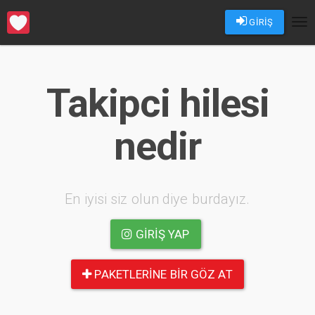
GİRİŞ
Tog
nav
Takipci hilesi
nedir
En iyisi siz olun diye burdayız.
GIRIŞ YAP
PAKETLERINE BIR GÖZ AT