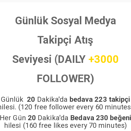
Günlük Sosyal Medya
Takipçi Atış
Seviyesi (DAILY
+3000
FOLLOWER)
Günlük
20
Dakika'da
bedava 223 takipçi
hilesi. (120 free follower every 60 minutes
Her Gün
20
Dakika'da
Bedava 230 beğen
hilesi (160 free likes every 70 minutes)