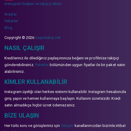
instagram beğeni ve takipçi sitesi
Araçlar
Paketler
Blog
Copyright © 2026
beyaztakip.net
NASIL ÇALIŞIR
Kredileriniz ile dilediğiniz paylaşımınıza beğeni ve profilinize takipçi
gönderebilirsiniz.
Paketler
bölümünden uygun fiyatlar ile bir paket satın
alabilirsiniz.
KIMLER KULLANABILIR
Instagram üyeliği olan herkes sistemi kullanabilir. Instagram hesabınızla
giriş yapın ve hemen kullanmaya başlayın. Kullanım ücretsizdir. Kredi
satın almadıkça hiçbir ücret ödemezsiniz.
BIZE ULAŞIN
Her türlü soru ve görüşleriniz için
İletişim
kanallarımızdan bizimle irtibat