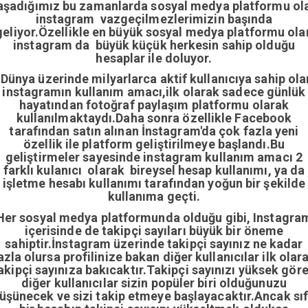
aşadığımız bu zamanlarda sosyal medya platformu ol
instagram vazgeçilmezlerimizin başında
geliyor.Özellikle en büyük sosyal medya platformu ola
instagram da büyük küçük herkesin sahip olduğu
hesaplar ile doluyor.
Dünya üzerinde milyarlarca aktif kullanıcıya sahip ola
instagramın kullanım amacı,ilk olarak sadece günlük
hayatından fotoğraf paylaşım platformu olarak
kullanılmaktaydı.Daha sonra özellikle Facebook
tarafından satın alınan İnstagram'da çok fazla yeni
özellik ile platform geliştirilmeye başlandı.Bu
geliştirmeler sayesinde instagram kullanım amacı 2
farklı kulanıcı olarak bireysel hesap kullanımı, ya da
işletme hesabı kullanımı tarafından yoğun bir şekilde
kullanıma geçti.
Her sosyal medya platformunda olduğu gibi, Instagra
içerisinde de takipçi sayıları büyük bir öneme
sahiptir.İnstagram üzerinde takipçi sayınız ne kadar
azla olursa profilinize bakan diğer kullanıcılar ilk olar
akipçi sayınıza bakıcaktır.Takipçi sayınızı yüksek gör
diğer kullanıcılar sizin popüler biri olduğunuzu
üşünecek ve sizi takip etmeye başlayacaktır.Ancak sıf