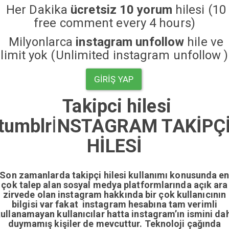
Her Dakika
ücretsiz 10 yorum
hilesi (10
free comment every 4 hours)
Milyonlarca
instagram unfollow
hile ve
limit yok (Unlimited instagram unfollow )
GIRIŞ YAP
Takipci hilesi
tumblr
İ
NSTAGRAM TAKİPÇ
HİLESİ
Son zamanlarda takipçi hilesi kullanımı konusunda e
çok talep alan sosyal medya platformlarında açık ara
zirvede olan instagram hakkında bir çok kullanıcının
bilgisi var fakat instagram hesabına tam verimli
ullanamayan kullanıcılar hatta instagram’ın ismini da
duymamış kişiler de mevcuttur. Teknoloji çağında