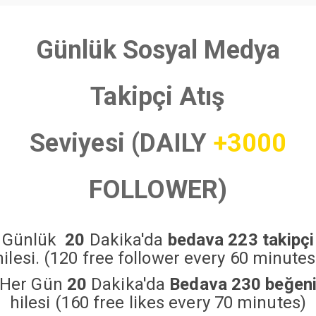
Günlük Sosyal Medya
Takipçi Atış
Seviyesi (DAILY
+3000
FOLLOWER)
Günlük
20
Dakika'da
bedava 223 takipçi
hilesi. (120 free follower every 60 minutes
Her Gün
20
Dakika'da
Bedava 230 beğen
hilesi (160 free likes every 70 minutes)