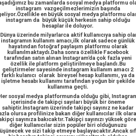
aşadığımız bu zamanlarda sosyal medya platformu ol
instagram vazgeçilmezlerimizin başında
geliyor.Özellikle en büyük sosyal medya platformu ola
instagram da büyük küçük herkesin sahip olduğu
hesaplar ile doluyor.
Dünya üzerinde milyarlarca aktif kullanıcıya sahip ola
instagramın kullanım amacı,ilk olarak sadece günlük
hayatından fotoğraf paylaşım platformu olarak
kullanılmaktaydı.Daha sonra özellikle Facebook
tarafından satın alınan İnstagram'da çok fazla yeni
özellik ile platform geliştirilmeye başlandı.Bu
geliştirmeler sayesinde instagram kullanım amacı 2
farklı kulanıcı olarak bireysel hesap kullanımı, ya da
işletme hesabı kullanımı tarafından yoğun bir şekilde
kullanıma geçti.
Her sosyal medya platformunda olduğu gibi, Instagra
içerisinde de takipçi sayıları büyük bir öneme
sahiptir.İnstagram üzerinde takipçi sayınız ne kadar
azla olursa profilinize bakan diğer kullanıcılar ilk olar
akipçi sayınıza bakıcaktır.Takipçi sayınızı yüksek gör
diğer kullanıcılar sizin popüler biri olduğunuzu
üşünecek ve sizi takip etmeye başlayacaktır.Ancak sıf