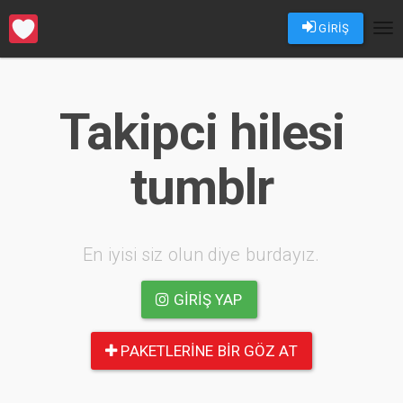
GİRİŞ
Tog
nav
Takipci hilesi
tumblr
En iyisi siz olun diye burdayız.
GIRIŞ YAP
PAKETLERINE BIR GÖZ AT