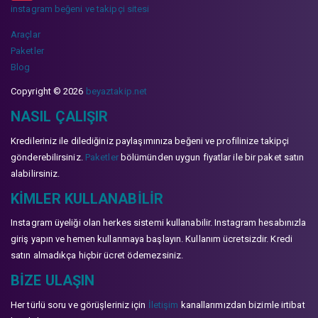
instagram beğeni ve takipçi sitesi
Araçlar
Paketler
Blog
Copyright © 2026
beyaztakip.net
NASIL ÇALIŞIR
Kredileriniz ile dilediğiniz paylaşımınıza beğeni ve profilinize takipçi
gönderebilirsiniz.
Paketler
bölümünden uygun fiyatlar ile bir paket satın
alabilirsiniz.
KIMLER KULLANABILIR
Instagram üyeliği olan herkes sistemi kullanabilir. Instagram hesabınızla
giriş yapın ve hemen kullanmaya başlayın. Kullanım ücretsizdir. Kredi
satın almadıkça hiçbir ücret ödemezsiniz.
BIZE ULAŞIN
Her türlü soru ve görüşleriniz için
İletişim
kanallarımızdan bizimle irtibat