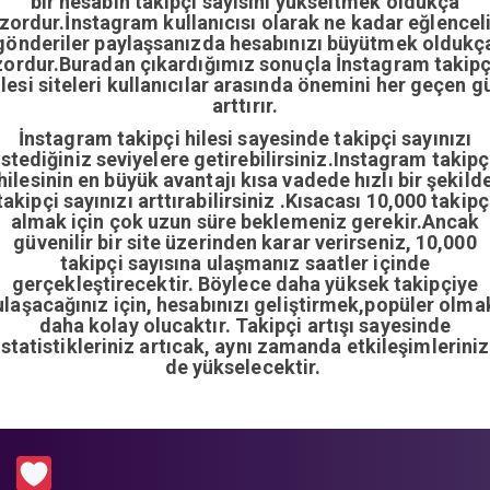
bir hesabın takipçi sayısını yükseltmek oldukça
zordur.İnstagram kullanıcısı olarak ne kadar eğlencel
gönderiler paylaşsanızda hesabınızı büyütmek oldukç
zordur.Buradan çıkardığımız sonuçla İnstagram takipç
ilesi siteleri kullanıcılar arasında önemini her geçen g
arttırır.
İnstagram takipçi hilesi sayesinde takipçi sayınızı
istediğiniz seviyelere getirebilirsiniz.Instagram takipç
hilesinin en büyük avantajı kısa vadede hızlı bir şekild
takipçi sayınızı arttırabilirsiniz .Kısacası 10,000 takipç
almak için çok uzun süre beklemeniz gerekir.Ancak
güvenilir bir site üzerinden karar verirseniz, 10,000
takipçi sayısına ulaşmanız saatler içinde
gerçekleştirecektir. Böylece daha yüksek takipçiye
ulaşacağınız için, hesabınızı geliştirmek,popüler olma
daha kolay olucaktır. Takipçi artışı sayesinde
istatistikleriniz artıcak, aynı zamanda etkileşimleriniz
de yükselecektir.