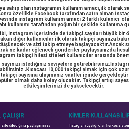
ıya sahip olan instagramın kullanım amacı,ilk olarak 
nra özellikle Facebook tarafından satın alınan İnstag
yesinde instagram kullanım amacı 2 farklı kulanıcı ol
abı kullanımı tarafından yoğun bir şekilde kullanıma ge
i, Instagram içerisinde de takipçi sayıları büyük bir 
bakan diğer kullanıcılar ilk olarak takipçi sayınıza bak
 düşünecek ve sizi takip etmeye başlayacaktır.Ancak sı
arak ne kadar eğlenceli gönderiler paylaşsanızda hes
gram takipçi hilesi siteleri kullanıcılar arasında önem
sayınızı istediğiniz seviyelere getirebilirsiniz.Instag
ırabilirsiniz .Kısacası 10,000 takipçi almak için çok u
0 takipçi sayısına ulaşmanız saatler içinde gerçekleşti
opüler olmak daha kolay olucaktır. Takipçi artışı sayes
etkileşimlerinizi de yükselecektir.
 ÇALIŞIR
KIMLER KULLANABILI
niz ile dilediğiniz paylaşımınıza
Instagram üyeliği olan herkes siste