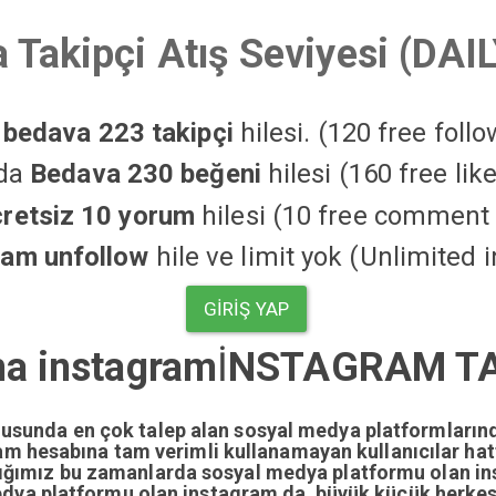
 Takipçi Atış Seviyesi (DAI
a
bedava 223 takipçi
hilesi. (120 free foll
'da
Bedava 230 beğeni
hilesi (160 free li
cretsiz 10 yorum
hilesi (10 free comment 
ram unfollow
hile ve limit yok (Unlimited 
GIRIŞ YAP
ma instagram
İ
NSTAGRAM TAK
nusunda en çok talep alan sosyal medya platformların
gram hesabına tam verimli kullanamayan kullanıcılar ha
dığımız bu zamanlarda sosyal medya platformu olan i
edya platformu olan instagram da büyük küçük herkesi