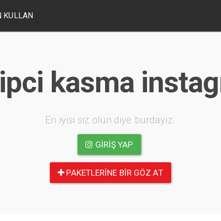
 KULLAN
ipci kasma insta
En iyisi siz olun diye burdayız.
GIRIŞ YAP
PAKETLERINE BIR GÖZ AT