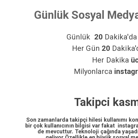
Günlük Sosyal Medya
Günlük
20
Dakika'd
Her Gün
20
Dakika
Her Dakika
ü
Milyonlarca
instag
Takipci kas
Son zamanlarda takipçi hilesi kullanımı ko
bir çok kullanıcının bilgisi var fakat insta
de mevcuttur. Teknoloji çağında yaşa
geliyor.Özellikle en büyük sosyal m