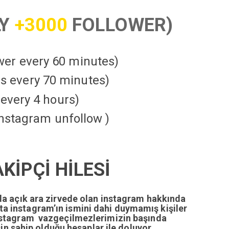
LY
+3000
FOLLOWER)
ower every 60 minutes)
kes every 70 minutes)
every 4 hours)
instagram unfollow )
İPÇİ HİLESİ
da açık ara zirvede olan instagram hakkında
tta instagram’ın ismini dahi duymamış kişiler
nstagram vazgeçilmezlerimizin başında
n sahip olduğu hesaplar ile doluyor.