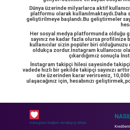
Dünya üzerinde milyarlarca aktif kullanıc
platformu olarak kullanılmaktaydı.Daha so
geliştirilmeye başlandı.Bu geliştirmeler sa
hes
Her sosyal medya platformunda olduğu gib
sayınız ne kadar fazla olursa profilinize 
kullanıcılar sizin popüler biri olduğunuzu
oldukça zordur.İnstagram kullanıcısı ol
çıkardığımız sonuçla İnsta
İnstagram takipçi hilesi sayesinde takipçi 
vadede hızlı bir şekilde takipçi sayınızı artt
site üzerinden karar verirseniz, 10,00
ulaşacağınız için, hesabınızı geliştirmek,p
NASIL
instagram beğeni ve takipçi sitesi
Kredileri