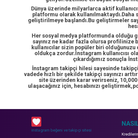
Dünya üzerinde milyarlarca aktif kullanıc
platformu olarak kullanılmaktaydı.Daha so
geliştirilmeye başlandı.Bu geliştirmeler sa
hes
Her sosyal medya platformunda olduğu gib
sayınız ne kadar fazla olursa profilinize 
kullanıcılar sizin popüler biri olduğunuzu
oldukça zordur.İnstagram kullanıcısı ol
çıkardığımız sonuçla İnsta
İnstagram takipçi hilesi sayesinde takipçi 
vadede hızlı bir şekilde takipçi sayınızı artt
site üzerinden karar verirseniz, 10,00
ulaşacağınız için, hesabınızı geliştirmek,p
NASIL
instagram beğeni ve takipçi sitesi
Kredileri