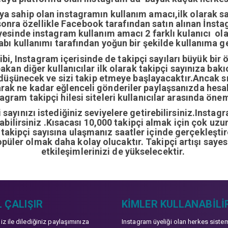
ıya sahip olan instagramın kullanım amacı,ilk olarak 
nra özellikle Facebook tarafından satın alınan İnstag
yesinde instagram kullanım amacı 2 farklı kulanıcı ol
abı kullanımı tarafından yoğun bir şekilde kullanıma ge
i, Instagram içerisinde de takipçi sayıları büyük bir 
bakan diğer kullanıcılar ilk olarak takipçi sayınıza bak
 düşünecek ve sizi takip etmeye başlayacaktır.Ancak sı
arak ne kadar eğlenceli gönderiler paylaşsanızda hes
gram takipçi hilesi siteleri kullanıcılar arasında önem
sayınızı istediğiniz seviyelere getirebilirsiniz.Instag
ırabilirsiniz .Kısacası 10,000 takipçi almak için çok u
0 takipçi sayısına ulaşmanız saatler içinde gerçekleşti
opüler olmak daha kolay olucaktır. Takipçi artışı sayes
etkileşimlerinizi de yükselecektir.
 ÇALIŞIR
KIMLER KULLANABILI
niz ile dilediğiniz paylaşımınıza
Instagram üyeliği olan herkes siste