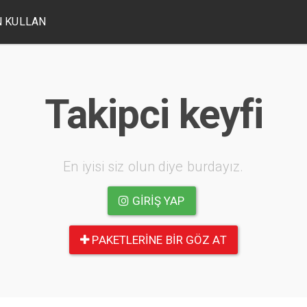
 KULLAN
Takipci keyfi
En iyisi siz olun diye burdayız.
GIRIŞ YAP
PAKETLERINE BIR GÖZ AT