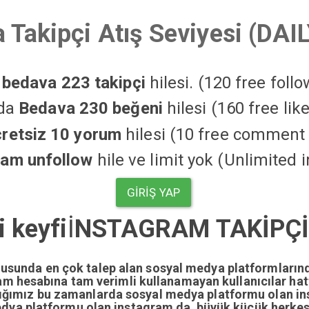
 Takipçi Atış Seviyesi (DAI
a
bedava 223 takipçi
hilesi. (120 free foll
'da
Bedava 230 beğeni
hilesi (160 free li
cretsiz 10 yorum
hilesi (10 free comment 
ram unfollow
hile ve limit yok (Unlimited 
GIRIŞ YAP
i keyfi
İ
NSTAGRAM TAKİPÇİ 
nusunda en çok talep alan sosyal medya platformların
gram hesabına tam verimli kullanamayan kullanıcılar ha
dığımız bu zamanlarda sosyal medya platformu olan i
edya platformu olan instagram da büyük küçük herkesi