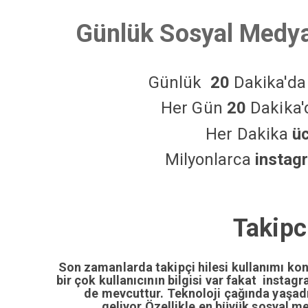
Günlük Sosyal Medya
Günlük
20
Dakika'd
Her Gün
20
Dakika
Her Dakika
ü
Milyonlarca
instag
Takipc
Son zamanlarda takipçi hilesi kullanımı ko
bir çok kullanıcının bilgisi var fakat insta
de mevcuttur. Teknoloji çağında yaşa
geliyor.Özellikle en büyük sosyal m