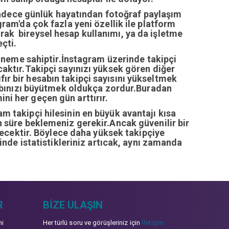
sadece günlük hayatından fotoğraf paylaşım
ram'da çok fazla yeni özellik ile platform
arak bireysel hesap kullanımı, ya da işletme
çti.
öneme sahiptir.İnstagram üzerinde takipçi
ıcaktır.Takipçi sayınızı yüksek gören diğer
fır bir hesabın takipçi sayısını yükseltmek
abınızı büyütmek oldukça zordur.Buradan
ini her geçen gün arttırır.
ram takipçi hilesinin en büyük avantajı kısa
zun süre beklemeniz gerekir.Ancak güvenilir bir
recektir. Böylece daha yüksek takipçiye
inde istatistikleriniz artıcak, aynı zamanda
R
BIZE ULAŞIN
mi
Her türlü soru ve görüşleriniz için
İletişim