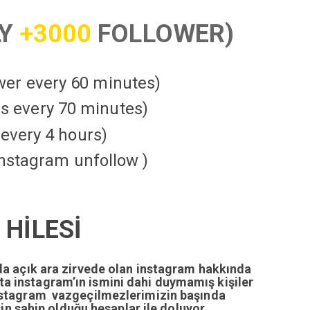
LY
+3000
FOLLOWER)
ower every 60 minutes)
kes every 70 minutes)
every 4 hours)
instagram unfollow )
HİLESİ
da açık ara zirvede olan instagram hakkında
tta instagram’ın ismini dahi duymamış kişiler
nstagram vazgeçilmezlerimizin başında
n sahip olduğu hesaplar ile doluyor.