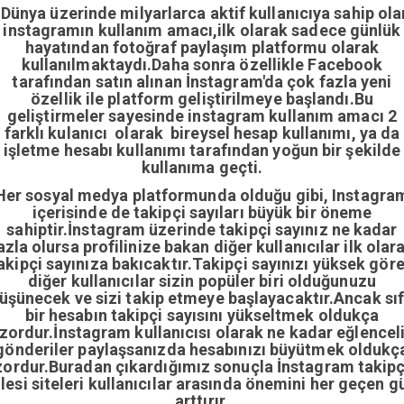
Dünya üzerinde milyarlarca aktif kullanıcıya sahip ola
instagramın kullanım amacı,ilk olarak sadece günlük
hayatından fotoğraf paylaşım platformu olarak
kullanılmaktaydı.Daha sonra özellikle Facebook
tarafından satın alınan İnstagram'da çok fazla yeni
özellik ile platform geliştirilmeye başlandı.Bu
geliştirmeler sayesinde instagram kullanım amacı 2
farklı kulanıcı olarak bireysel hesap kullanımı, ya da
işletme hesabı kullanımı tarafından yoğun bir şekilde
kullanıma geçti.
Her sosyal medya platformunda olduğu gibi, Instagra
içerisinde de takipçi sayıları büyük bir öneme
sahiptir.İnstagram üzerinde takipçi sayınız ne kadar
azla olursa profilinize bakan diğer kullanıcılar ilk olar
akipçi sayınıza bakıcaktır.Takipçi sayınızı yüksek gör
diğer kullanıcılar sizin popüler biri olduğunuzu
üşünecek ve sizi takip etmeye başlayacaktır.Ancak sıf
bir hesabın takipçi sayısını yükseltmek oldukça
zordur.İnstagram kullanıcısı olarak ne kadar eğlencel
gönderiler paylaşsanızda hesabınızı büyütmek oldukç
zordur.Buradan çıkardığımız sonuçla İnstagram takipç
ilesi siteleri kullanıcılar arasında önemini her geçen g
arttırır.