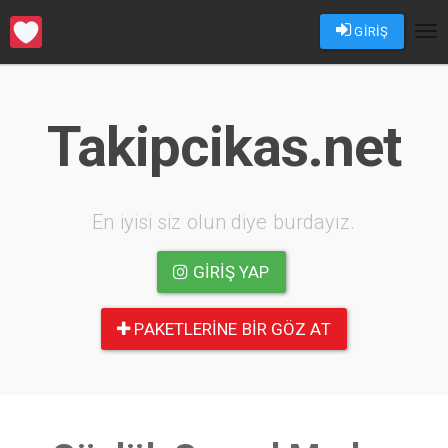
GİRİŞ
Tog
nav
Takipcikas.net
En iyisi siz olun diye burdayız.
GIRIŞ YAP
PAKETLERINE BIR GÖZ AT