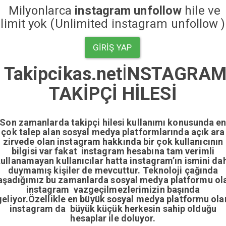
Milyonlarca
instagram unfollow
hile ve
limit yok (Unlimited instagram unfollow )
GIRIŞ YAP
Takipcikas.net
İ
NSTAGRA
TAKİPÇİ HİLESİ
Son zamanlarda takipçi hilesi kullanımı konusunda e
çok talep alan sosyal medya platformlarında açık ara
zirvede olan instagram hakkında bir çok kullanıcının
bilgisi var fakat instagram hesabına tam verimli
ullanamayan kullanıcılar hatta instagram’ın ismini da
duymamış kişiler de mevcuttur. Teknoloji çağında
aşadığımız bu zamanlarda sosyal medya platformu ol
instagram vazgeçilmezlerimizin başında
geliyor.Özellikle en büyük sosyal medya platformu ola
instagram da büyük küçük herkesin sahip olduğu
hesaplar ile doluyor.