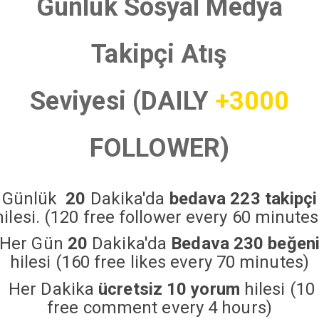
Günlük Sosyal Medya
Takipçi Atış
Seviyesi (DAILY
+3000
FOLLOWER)
Günlük
20
Dakika'da
bedava 223 takipçi
hilesi. (120 free follower every 60 minutes
Her Gün
20
Dakika'da
Bedava 230 beğen
hilesi (160 free likes every 70 minutes)
Her Dakika
ücretsiz 10 yorum
hilesi (10
free comment every 4 hours)