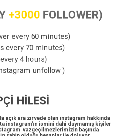
LY
+3000
FOLLOWER)
ower every 60 minutes)
kes every 70 minutes)
every 4 hours)
instagram unfollow )
Çİ HİLESİ
da açık ara zirvede olan instagram hakkında
tta instagram’ın ismini dahi duymamış kişiler
nstagram vazgeçilmezlerimizin başında
n sahip olduğu hesaplar ile doluyor.