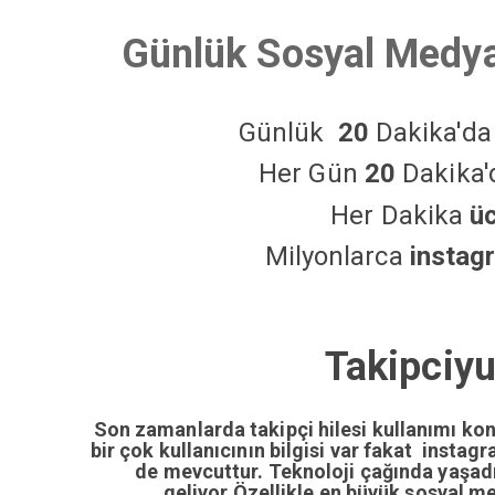
Günlük Sosyal Medya
Günlük
20
Dakika'd
Her Gün
20
Dakika
Her Dakika
ü
Milyonlarca
instag
Takipciyu
Son zamanlarda takipçi hilesi kullanımı ko
bir çok kullanıcının bilgisi var fakat insta
de mevcuttur. Teknoloji çağında yaşa
geliyor.Özellikle en büyük sosyal m