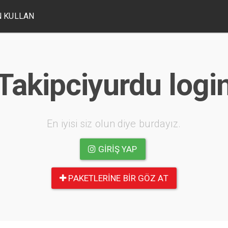
 KULLAN
Takipciyurdu logi
En iyisi siz olun diye burdayız.
GIRIŞ YAP
PAKETLERINE BIR GÖZ AT