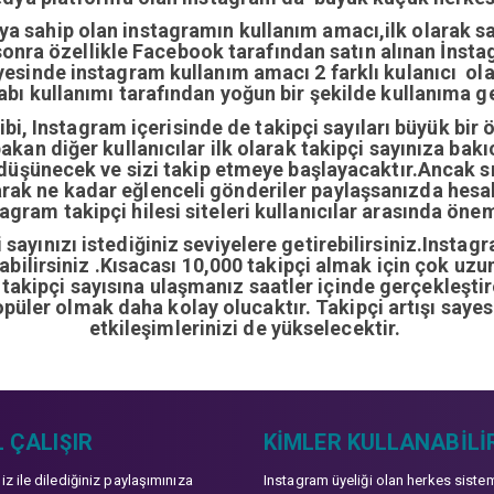
ıya sahip olan instagramın kullanım amacı,ilk olarak 
nra özellikle Facebook tarafından satın alınan İnstag
yesinde instagram kullanım amacı 2 farklı kulanıcı ol
abı kullanımı tarafından yoğun bir şekilde kullanıma ge
i, Instagram içerisinde de takipçi sayıları büyük bir 
bakan diğer kullanıcılar ilk olarak takipçi sayınıza bak
 düşünecek ve sizi takip etmeye başlayacaktır.Ancak sı
arak ne kadar eğlenceli gönderiler paylaşsanızda hes
gram takipçi hilesi siteleri kullanıcılar arasında önem
sayınızı istediğiniz seviyelere getirebilirsiniz.Instag
ırabilirsiniz .Kısacası 10,000 takipçi almak için çok u
0 takipçi sayısına ulaşmanız saatler içinde gerçekleşti
opüler olmak daha kolay olucaktır. Takipçi artışı sayes
etkileşimlerinizi de yükselecektir.
 ÇALIŞIR
KIMLER KULLANABILI
niz ile dilediğiniz paylaşımınıza
Instagram üyeliği olan herkes siste