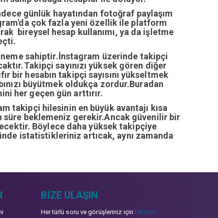
sadece günlük hayatından fotoğraf paylaşım
ram'da çok fazla yeni özellik ile platform
arak bireysel hesap kullanımı, ya da işletme
çti.
öneme sahiptir.İnstagram üzerinde takipçi
ıcaktır.Takipçi sayınızı yüksek gören diğer
fır bir hesabın takipçi sayısını yükseltmek
abınızı büyütmek oldukça zordur.Buradan
ini her geçen gün arttırır.
ram takipçi hilesinin en büyük avantajı kısa
zun süre beklemeniz gerekir.Ancak güvenilir bir
recektir. Böylece daha yüksek takipçiye
inde istatistikleriniz artıcak, aynı zamanda
R
BIZE ULAŞIN
mi
Her türlü soru ve görüşleriniz için
İletişim