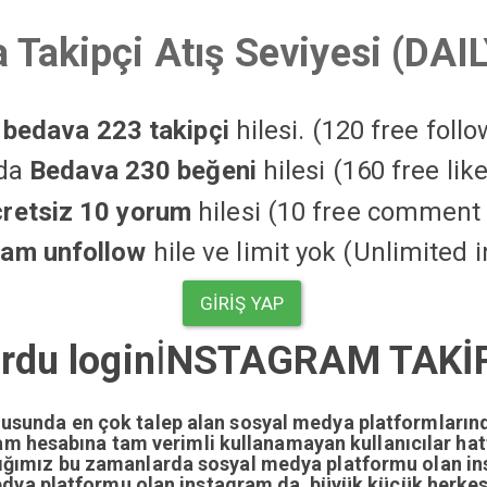
 Takipçi Atış Seviyesi (DAI
a
bedava 223 takipçi
hilesi. (120 free foll
'da
Bedava 230 beğeni
hilesi (160 free li
cretsiz 10 yorum
hilesi (10 free comment 
ram unfollow
hile ve limit yok (Unlimited 
GIRIŞ YAP
rdu login
İ
NSTAGRAM TAKİP
nusunda en çok talep alan sosyal medya platformların
gram hesabına tam verimli kullanamayan kullanıcılar ha
dığımız bu zamanlarda sosyal medya platformu olan i
edya platformu olan instagram da büyük küçük herkesi