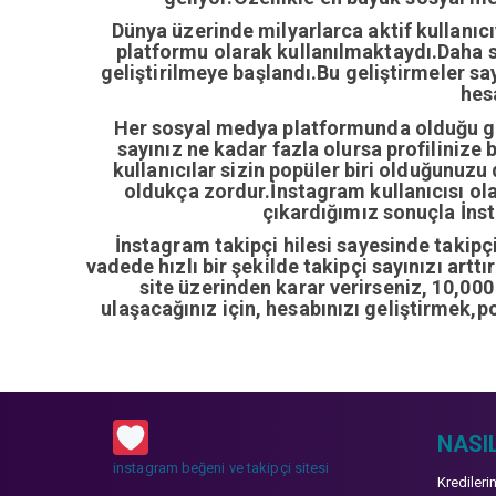
Dünya üzerinde milyarlarca aktif kullanıc
platformu olarak kullanılmaktaydı.Daha so
geliştirilmeye başlandı.Bu geliştirmeler sa
hes
Her sosyal medya platformunda olduğu gib
sayınız ne kadar fazla olursa profilinize 
kullanıcılar sizin popüler biri olduğunuzu
oldukça zordur.İnstagram kullanıcısı ol
çıkardığımız sonuçla İnsta
İnstagram takipçi hilesi sayesinde takipçi 
vadede hızlı bir şekilde takipçi sayınızı artt
site üzerinden karar verirseniz, 10,00
ulaşacağınız için, hesabınızı geliştirmek,p
NASIL
instagram beğeni ve takipçi sitesi
Kredileri