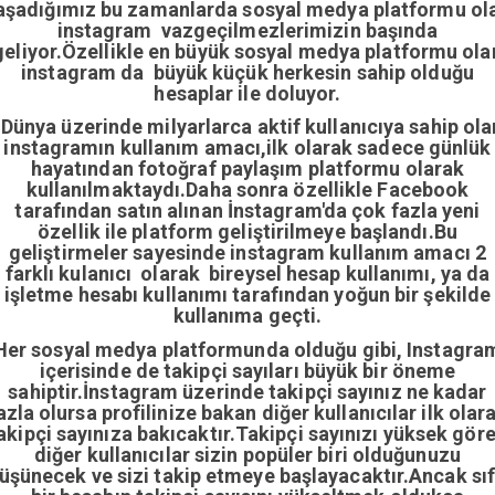
aşadığımız bu zamanlarda sosyal medya platformu ol
instagram vazgeçilmezlerimizin başında
geliyor.Özellikle en büyük sosyal medya platformu ola
instagram da büyük küçük herkesin sahip olduğu
hesaplar ile doluyor.
Dünya üzerinde milyarlarca aktif kullanıcıya sahip ola
instagramın kullanım amacı,ilk olarak sadece günlük
hayatından fotoğraf paylaşım platformu olarak
kullanılmaktaydı.Daha sonra özellikle Facebook
tarafından satın alınan İnstagram'da çok fazla yeni
özellik ile platform geliştirilmeye başlandı.Bu
geliştirmeler sayesinde instagram kullanım amacı 2
farklı kulanıcı olarak bireysel hesap kullanımı, ya da
işletme hesabı kullanımı tarafından yoğun bir şekilde
kullanıma geçti.
Her sosyal medya platformunda olduğu gibi, Instagra
içerisinde de takipçi sayıları büyük bir öneme
sahiptir.İnstagram üzerinde takipçi sayınız ne kadar
azla olursa profilinize bakan diğer kullanıcılar ilk olar
akipçi sayınıza bakıcaktır.Takipçi sayınızı yüksek gör
diğer kullanıcılar sizin popüler biri olduğunuzu
üşünecek ve sizi takip etmeye başlayacaktır.Ancak sıf