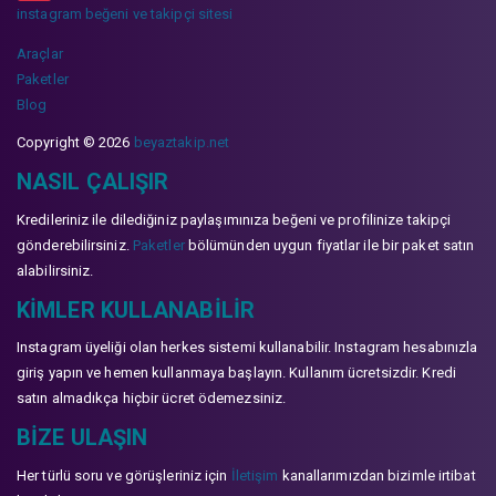
instagram beğeni ve takipçi sitesi
Araçlar
Paketler
Blog
Copyright © 2026
beyaztakip.net
NASIL ÇALIŞIR
Kredileriniz ile dilediğiniz paylaşımınıza beğeni ve profilinize takipçi
gönderebilirsiniz.
Paketler
bölümünden uygun fiyatlar ile bir paket satın
alabilirsiniz.
KIMLER KULLANABILIR
Instagram üyeliği olan herkes sistemi kullanabilir. Instagram hesabınızla
giriş yapın ve hemen kullanmaya başlayın. Kullanım ücretsizdir. Kredi
satın almadıkça hiçbir ücret ödemezsiniz.
BIZE ULAŞIN
Her türlü soru ve görüşleriniz için
İletişim
kanallarımızdan bizimle irtibat