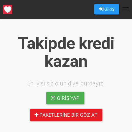
GİRİŞ
Tog
nav
Takipde kredi
kazan
En iyisi siz olun diye burdayız.
GIRIŞ YAP
PAKETLERINE BIR GÖZ AT