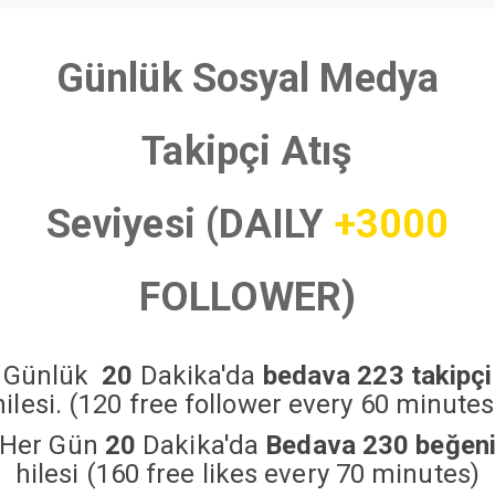
Günlük Sosyal Medya
Takipçi Atış
Seviyesi (DAILY
+3000
FOLLOWER)
Günlük
20
Dakika'da
bedava 223 takipçi
hilesi. (120 free follower every 60 minutes
Her Gün
20
Dakika'da
Bedava 230 beğen
hilesi (160 free likes every 70 minutes)