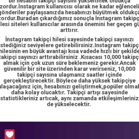
bir hesabın takipçi sayısını yükseltmek oldukça
zordur.İnstagram kullanıcısı olarak ne kadar eğlencel
gönderiler paylaşsanızda hesabınızı büyütmek oldukç
zordur.Buradan çıkardığımız sonuçla İnstagram takipç
ilesi siteleri kullanıcılar arasında önemini her geçen g
arttırır.
İnstagram takipçi hilesi sayesinde takipçi sayınızı
istediğiniz seviyelere getirebilirsiniz.Instagram takipç
hilesinin en büyük avantajı kısa vadede hızlı bir şekild
takipçi sayınızı arttırabilirsiniz .Kısacası 10,000 takipç
almak için çok uzun süre beklemeniz gerekir.Ancak
güvenilir bir site üzerinden karar verirseniz, 10,000
takipçi sayısına ulaşmanız saatler içinde
gerçekleştirecektir. Böylece daha yüksek takipçiye
ulaşacağınız için, hesabınızı geliştirmek,popüler olma
daha kolay olucaktır. Takipçi artışı sayesinde
istatistikleriniz artıcak, aynı zamanda etkileşimleriniz
de yükselecektir.