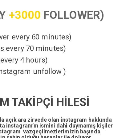
LY
+3000
FOLLOWER)
ower every 60 minutes)
kes every 70 minutes)
every 4 hours)
instagram unfollow )
 TAKİPÇİ HİLESİ
da açık ara zirvede olan instagram hakkında
tta instagram’ın ismini dahi duymamış kişiler
nstagram vazgeçilmezlerimizin başında
n sahip olduğu hesaplar ile doluyor.