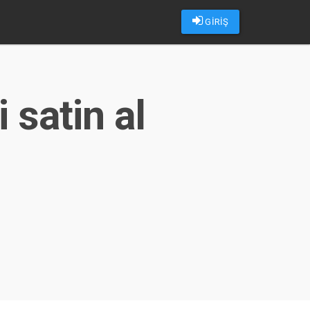
GİRİŞ
 satin al