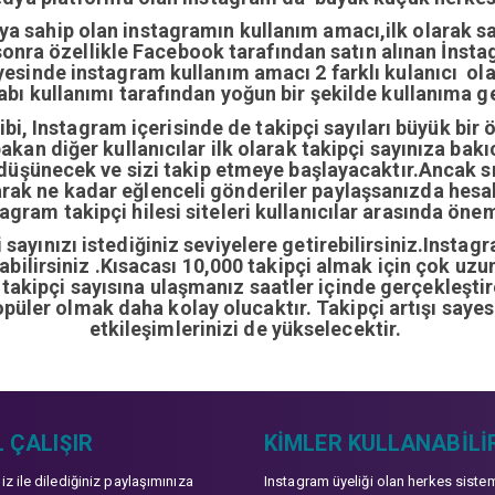
ıya sahip olan instagramın kullanım amacı,ilk olarak 
nra özellikle Facebook tarafından satın alınan İnstag
yesinde instagram kullanım amacı 2 farklı kulanıcı ol
abı kullanımı tarafından yoğun bir şekilde kullanıma ge
i, Instagram içerisinde de takipçi sayıları büyük bir 
bakan diğer kullanıcılar ilk olarak takipçi sayınıza bak
 düşünecek ve sizi takip etmeye başlayacaktır.Ancak sı
arak ne kadar eğlenceli gönderiler paylaşsanızda hes
gram takipçi hilesi siteleri kullanıcılar arasında önem
sayınızı istediğiniz seviyelere getirebilirsiniz.Instag
ırabilirsiniz .Kısacası 10,000 takipçi almak için çok u
0 takipçi sayısına ulaşmanız saatler içinde gerçekleşti
opüler olmak daha kolay olucaktır. Takipçi artışı sayes
etkileşimlerinizi de yükselecektir.
 ÇALIŞIR
KIMLER KULLANABILI
niz ile dilediğiniz paylaşımınıza
Instagram üyeliği olan herkes siste