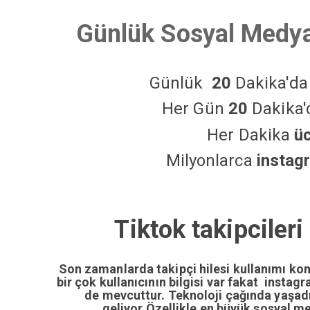
Günlük Sosyal Medya
Günlük
20
Dakika'd
Her Gün
20
Dakika
Her Dakika
ü
Milyonlarca
instag
Tiktok takipcileri
Son zamanlarda takipçi hilesi kullanımı ko
bir çok kullanıcının bilgisi var fakat insta
de mevcuttur. Teknoloji çağında yaşa
geliyor.Özellikle en büyük sosyal m