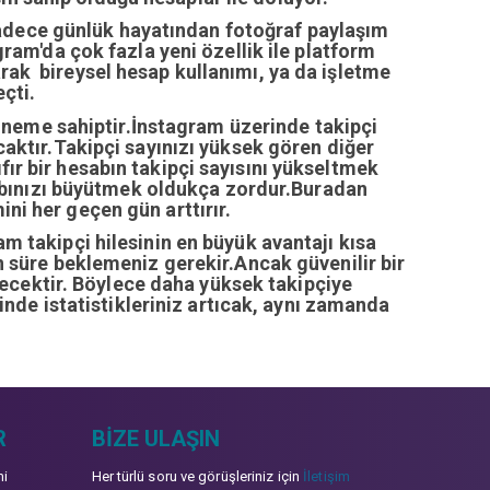
sadece günlük hayatından fotoğraf paylaşım
ram'da çok fazla yeni özellik ile platform
arak bireysel hesap kullanımı, ya da işletme
çti.
öneme sahiptir.İnstagram üzerinde takipçi
ıcaktır.Takipçi sayınızı yüksek gören diğer
fır bir hesabın takipçi sayısını yükseltmek
abınızı büyütmek oldukça zordur.Buradan
ini her geçen gün arttırır.
ram takipçi hilesinin en büyük avantajı kısa
zun süre beklemeniz gerekir.Ancak güvenilir bir
recektir. Böylece daha yüksek takipçiye
inde istatistikleriniz artıcak, aynı zamanda
R
BIZE ULAŞIN
mi
Her türlü soru ve görüşleriniz için
İletişim