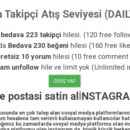
 Takipçi Atış Seviyesi (DAI
a
bedava 223 takipçi
hilesi. (120 free foll
'da
Bedava 230 beğeni
hilesi (160 free li
cretsiz 10 yorum
hilesi (10 free comment 
ram unfollow
hile ve limit yok (Unlimited 
GIRIŞ YAP
 e postasi satin al
İ
NSTAGRAM
nusunda en çok talep alan sosyal medya platformların
gram hesabına tam verimli kullanamayan kullanıcılar ha
dığımız bu zamanlarda sosyal medya platformu olan i
edya platformu olan instagram da büyük küçük herkesi