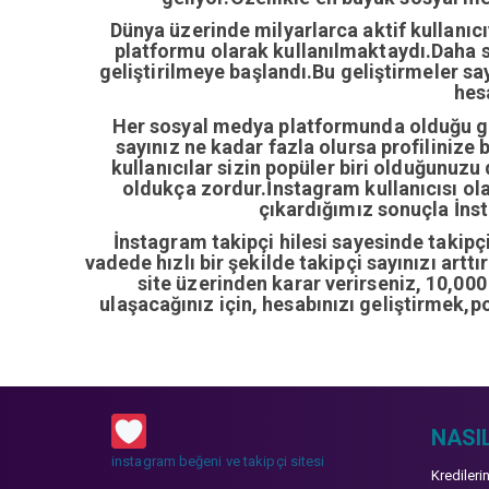
Dünya üzerinde milyarlarca aktif kullanıc
platformu olarak kullanılmaktaydı.Daha so
geliştirilmeye başlandı.Bu geliştirmeler sa
hes
Her sosyal medya platformunda olduğu gib
sayınız ne kadar fazla olursa profilinize 
kullanıcılar sizin popüler biri olduğunuzu
oldukça zordur.İnstagram kullanıcısı ol
çıkardığımız sonuçla İnsta
İnstagram takipçi hilesi sayesinde takipçi 
vadede hızlı bir şekilde takipçi sayınızı artt
site üzerinden karar verirseniz, 10,00
ulaşacağınız için, hesabınızı geliştirmek,p
NASIL
instagram beğeni ve takipçi sitesi
Kredileri