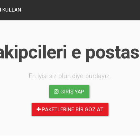
 KULLAN
akipcileri e postasi
En iyisi siz olun diye burdayız.
GIRIŞ YAP
PAKETLERINE BIR GÖZ AT