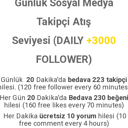
Günlük Sosyal Medya
Takipçi Atış
Seviyesi (DAILY
+3000
FOLLOWER)
Günlük
20
Dakika'da
bedava 223 takipçi
hilesi. (120 free follower every 60 minutes
Her Gün
20
Dakika'da
Bedava 230 beğen
hilesi (160 free likes every 70 minutes)
Her Dakika
ücretsiz 10 yorum
hilesi (10
free comment every 4 hours)