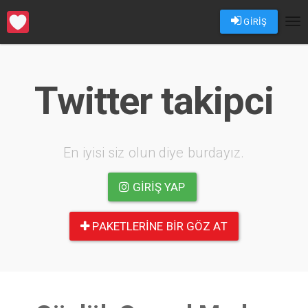
GİRİŞ
Tog
nav
Twitter takipci
En iyisi siz olun diye burdayız.
GIRIŞ YAP
PAKETLERINE BIR GÖZ AT