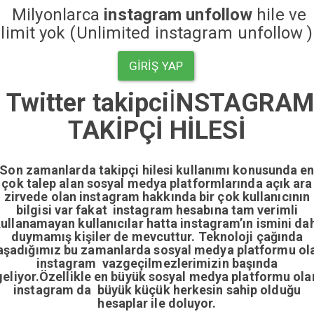
Milyonlarca
instagram unfollow
hile ve
limit yok (Unlimited instagram unfollow )
GIRIŞ YAP
Twitter takipci
İ
NSTAGRA
TAKİPÇİ HİLESİ
Son zamanlarda takipçi hilesi kullanımı konusunda e
çok talep alan sosyal medya platformlarında açık ara
zirvede olan instagram hakkında bir çok kullanıcının
bilgisi var fakat instagram hesabına tam verimli
ullanamayan kullanıcılar hatta instagram’ın ismini da
duymamış kişiler de mevcuttur. Teknoloji çağında
aşadığımız bu zamanlarda sosyal medya platformu ol
instagram vazgeçilmezlerimizin başında
geliyor.Özellikle en büyük sosyal medya platformu ola
instagram da büyük küçük herkesin sahip olduğu
hesaplar ile doluyor.