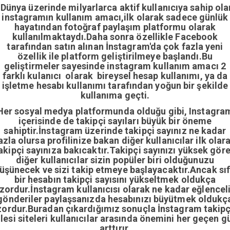
Dünya üzerinde milyarlarca aktif kullanıcıya sahip ola
instagramın kullanım amacı,ilk olarak sadece günlük
hayatından fotoğraf paylaşım platformu olarak
kullanılmaktaydı.Daha sonra özellikle Facebook
tarafından satın alınan İnstagram'da çok fazla yeni
özellik ile platform geliştirilmeye başlandı.Bu
geliştirmeler sayesinde instagram kullanım amacı 2
farklı kulanıcı olarak bireysel hesap kullanımı, ya da
işletme hesabı kullanımı tarafından yoğun bir şekilde
kullanıma geçti.
Her sosyal medya platformunda olduğu gibi, Instagra
içerisinde de takipçi sayıları büyük bir öneme
sahiptir.İnstagram üzerinde takipçi sayınız ne kadar
azla olursa profilinize bakan diğer kullanıcılar ilk olar
akipçi sayınıza bakıcaktır.Takipçi sayınızı yüksek gör
diğer kullanıcılar sizin popüler biri olduğunuzu
üşünecek ve sizi takip etmeye başlayacaktır.Ancak sıf
bir hesabın takipçi sayısını yükseltmek oldukça
zordur.İnstagram kullanıcısı olarak ne kadar eğlencel
gönderiler paylaşsanızda hesabınızı büyütmek oldukç
zordur.Buradan çıkardığımız sonuçla İnstagram takipç
ilesi siteleri kullanıcılar arasında önemini her geçen g
arttırır.