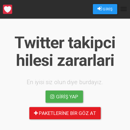
GİRİŞ
Tog
nav
Twitter takipci
hilesi zararlari
En iyisi siz olun diye burdayız.
GIRIŞ YAP
PAKETLERINE BIR GÖZ AT