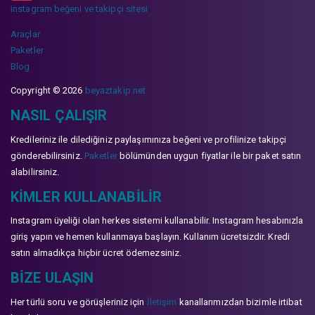
instagram beğeni ve takipçi sitesi
Araçlar
Paketler
Blog
Copyright © 2026
beyaztakip.net
NASIL ÇALIŞIR
Kredileriniz ile dilediğiniz paylaşımınıza beğeni ve profilinize takipçi
gönderebilirsiniz.
Paketler
bölümünden uygun fiyatlar ile bir paket satın
alabilirsiniz.
KIMLER KULLANABILIR
Instagram üyeliği olan herkes sistemi kullanabilir. Instagram hesabınızla
giriş yapın ve hemen kullanmaya başlayın. Kullanım ücretsizdir. Kredi
satın almadıkça hiçbir ücret ödemezsiniz.
BIZE ULAŞIN
Her türlü soru ve görüşleriniz için
İletişim
kanallarımızdan bizimle irtibat