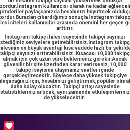
bir hesabın takipçi sayısını yükseltmek oldukça
zordur.İnstagram kullanıcısı olarak ne kadar eğlencel
gönderiler paylaşsanızda hesabınızı büyütmek oldukç
zordur.Buradan çıkardığımız sonuçla İnstagram takipç
ilesi siteleri kullanıcılar arasında önemini her geçen g
arttırır.
İnstagram takipçi hilesi sayesinde takipçi sayınızı
istediğiniz seviyelere getirebilirsiniz.Instagram takipç
hilesinin en büyük avantajı kısa vadede hızlı bir şekild
takipçi sayınızı arttırabilirsiniz .Kısacası 10,000 takipç
almak için çok uzun süre beklemeniz gerekir.Ancak
güvenilir bir site üzerinden karar verirseniz, 10,000
takipçi sayısına ulaşmanız saatler içinde
gerçekleştirecektir. Böylece daha yüksek takipçiye
ulaşacağınız için, hesabınızı geliştirmek,popüler olma
daha kolay olucaktır. Takipçi artışı sayesinde
istatistikleriniz artıcak, aynı zamanda etkileşimleriniz
de yükselecektir.