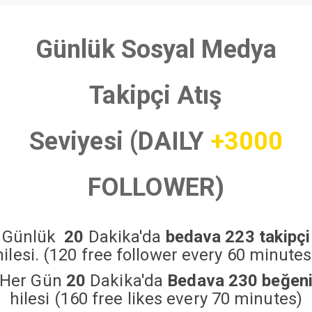
Günlük Sosyal Medya
Takipçi Atış
Seviyesi (DAILY
+3000
FOLLOWER)
Günlük
20
Dakika'da
bedava 223 takipçi
hilesi. (120 free follower every 60 minutes
Her Gün
20
Dakika'da
Bedava 230 beğen
hilesi (160 free likes every 70 minutes)