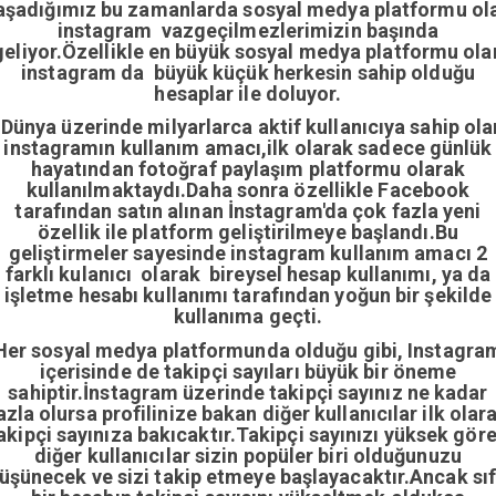
aşadığımız bu zamanlarda sosyal medya platformu ol
instagram vazgeçilmezlerimizin başında
geliyor.Özellikle en büyük sosyal medya platformu ola
instagram da büyük küçük herkesin sahip olduğu
hesaplar ile doluyor.
Dünya üzerinde milyarlarca aktif kullanıcıya sahip ola
instagramın kullanım amacı,ilk olarak sadece günlük
hayatından fotoğraf paylaşım platformu olarak
kullanılmaktaydı.Daha sonra özellikle Facebook
tarafından satın alınan İnstagram'da çok fazla yeni
özellik ile platform geliştirilmeye başlandı.Bu
geliştirmeler sayesinde instagram kullanım amacı 2
farklı kulanıcı olarak bireysel hesap kullanımı, ya da
işletme hesabı kullanımı tarafından yoğun bir şekilde
kullanıma geçti.
Her sosyal medya platformunda olduğu gibi, Instagra
içerisinde de takipçi sayıları büyük bir öneme
sahiptir.İnstagram üzerinde takipçi sayınız ne kadar
azla olursa profilinize bakan diğer kullanıcılar ilk olar
akipçi sayınıza bakıcaktır.Takipçi sayınızı yüksek gör
diğer kullanıcılar sizin popüler biri olduğunuzu
üşünecek ve sizi takip etmeye başlayacaktır.Ancak sıf