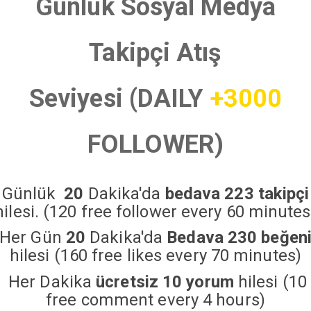
Günlük Sosyal Medya
Takipçi Atış
Seviyesi (DAILY
+3000
FOLLOWER)
Günlük
20
Dakika'da
bedava 223 takipçi
hilesi. (120 free follower every 60 minutes
Her Gün
20
Dakika'da
Bedava 230 beğen
hilesi (160 free likes every 70 minutes)
Her Dakika
ücretsiz 10 yorum
hilesi (10
free comment every 4 hours)