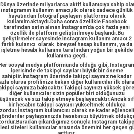
Dünya üzerinde milyarlarca aktif kullanıcıya sahip ola
instagramın kullanım amacı,ilk olarak sadece günlük
hayatından fotoğraf paylaşım platformu olarak
kullanılmaktaydı.Daha sonra özellikle Facebook
tarafından satın alınan İnstagram'da çok fazla yeni
özellik ile platform geliştirilmeye başlandı.Bu
geliştirmeler sayesinde instagram kullanım amacı 2
farklı kulanıcı olarak bireysel hesap kullanımı, ya da
işletme hesabı kullanımı tarafından yoğun bir şekilde
kullanıma geçti.
Her sosyal medya platformunda olduğu gibi, Instagra
içerisinde de takipçi sayıları büyük bir öneme
sahiptir.İnstagram üzerinde takipçi sayınız ne kadar
azla olursa profilinize bakan diğer kullanıcılar ilk olar
akipçi sayınıza bakıcaktır.Takipçi sayınızı yüksek gör
diğer kullanıcılar sizin popüler biri olduğunuzu
üşünecek ve sizi takip etmeye başlayacaktır.Ancak sıf
bir hesabın takipçi sayısını yükseltmek oldukça
zordur.İnstagram kullanıcısı olarak ne kadar eğlencel
gönderiler paylaşsanızda hesabınızı büyütmek oldukç
zordur.Buradan çıkardığımız sonuçla İnstagram takipç
ilesi siteleri kullanıcılar arasında önemini her geçen g
arttırır.