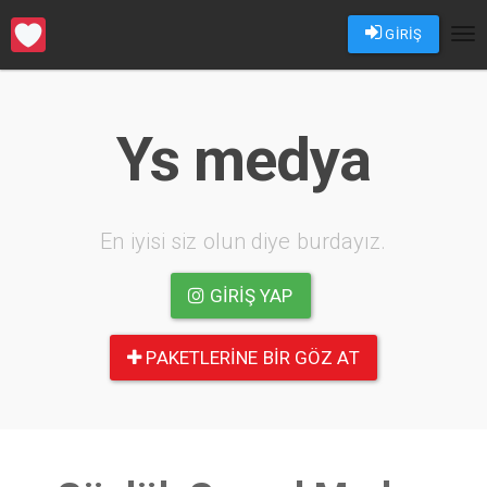
GİRİŞ
Tog
nav
Ys medya
En iyisi siz olun diye burdayız.
GIRIŞ YAP
PAKETLERINE BIR GÖZ AT