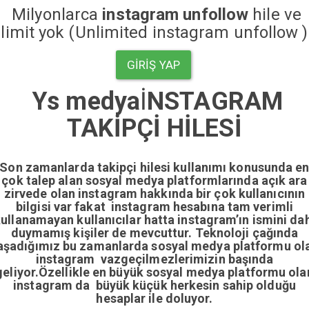
Milyonlarca
instagram unfollow
hile ve
limit yok (Unlimited instagram unfollow )
GIRIŞ YAP
Ys medya
İ
NSTAGRAM
TAKİPÇİ HİLESİ
Son zamanlarda takipçi hilesi kullanımı konusunda e
çok talep alan sosyal medya platformlarında açık ara
zirvede olan instagram hakkında bir çok kullanıcının
bilgisi var fakat instagram hesabına tam verimli
ullanamayan kullanıcılar hatta instagram’ın ismini da
duymamış kişiler de mevcuttur. Teknoloji çağında
aşadığımız bu zamanlarda sosyal medya platformu ol
instagram vazgeçilmezlerimizin başında
geliyor.Özellikle en büyük sosyal medya platformu ola
instagram da büyük küçük herkesin sahip olduğu
hesaplar ile doluyor.